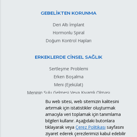
GEBELİKTEN KORUNMA
Deri Altı İmplant
Hormonlu Spiral
Doğum Kontrol Hapları
ERKEKLERDE CİNSEL SAĞLIK
Sertleşme Problemi
Erken Boşalma
Meni (Ejekülat)
Meninin Sulu Gelmesi Veya Kıvamlı Olması
Meni Sızıntısı
Bu web sitesi, web sitemizin kalitesini
artırmak için istatistikler oluşturmak
Testis Torsiyonu
amacıyla veri toplamak için tanımlama
bilgileri kullanır. Aşağıdaki butonlara
tıklayarak veya
Çerez Politikası
sayfasını
ziyaret ederek çerezlerimizi kabul edebilir