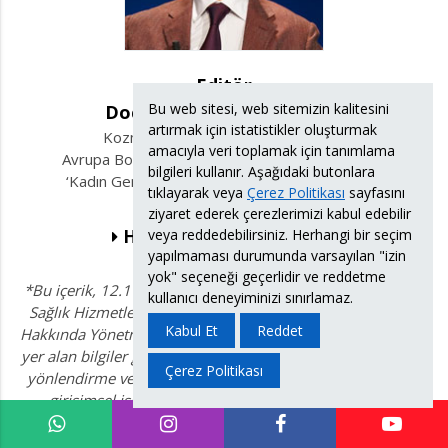
Editör
Bu web sitesi, web sitemizin kalitesini
Doç. Dr. Süleyman Eserdağ
artırmak için istatistikler oluşturmak
Kozmetik Jinekoloji ve Cinsel Terapi
amacıyla veri toplamak için tanımlama
Avrupa Board Sertifikalı Cinsel Terapist (Fellow)
bilgileri kullanır. Aşağıdaki butonlara
‘Kadın Genital Estetik ve Fonksiyonel Cerrahisi’
tıklayarak veya
Çerez Politikası
sayfasını
Kitabının Yazarı
ziyaret ederek çerezlerimizi kabul edebilir
veya reddedebilirsiniz. Herhangi bir seçim
HAKKIMDA
İLETİŞİM
yapılmaması durumunda varsayılan "izin
yok" seçeneği geçerlidir ve reddetme
*Bu içerik, 12.11.2025 tarihli Resmî Gazete’de yayımlanan
kullanıcı deneyiminizi sınırlamaz.
Sağlık Hizmetlerinde Tanıtım ve Bilgilendirme Faaliyetleri
Kabul Et
Reddet
Hakkında Yönetmelik’e uygun olarak hazırlanmıştır. İçerikte
yer alan bilgiler genel sağlık bilgilendirmesi niteliğinde olup
Çerez Politikası
yönlendirme veya tedavi önerisi değildir. Her cerrahi veya
girişimsel işlemde sonuçlar kişiden kişiye değişiklik
gösterebilir. Tanı ve tedavi amacıyla mutlaka hekime
başvurulmalı ve kişisel tıbbi değerlendirme yapılmalıdır.