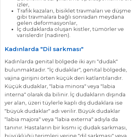
izler,
Trafik kazaları, bisiklet travmaları ve düşme
gibi travmalara bağlı sonradan meydana
gelen deformasyonlar,
İç dudaklarda oluşan kistler, tümörler ve
varislerdir (nadiren).
Kadınlarda "Dil sarkması"
Kadınlarda genital bölgede iki ayrı "dudak"
bulunmaktadır. "İç dudaklar", genital bölgede,
vajina girişini örten küçük deri katlantılarıdır.
Küçük dudaklar, "labia minora" veya "labia
interna" olarak da bilinir. İç dudakların dışında
yer alan, üzeri tüylerle kaplı dış dudaklara ise
"büyük dudaklar" adı verilir. Büyük dudaklar
"labia majora" veya "labia externa" adıyla da
tanınır. Hastaların bir kısmı iç dudak sarkması,
büyüklüğü terimleri yerine "dil sarkması" veya