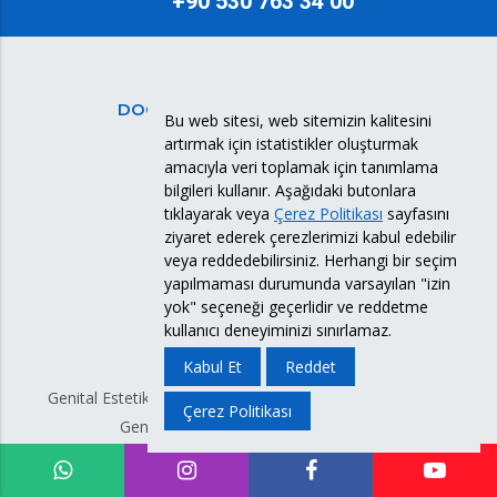
+90 530 763 34 00
DOÇ. DR. SÜLEYMAN ESERDAĞ
Bu web sitesi, web sitemizin kalitesini
artırmak için istatistikler oluşturmak
Verdiğim Eğitimler
amacıyla veri toplamak için tanımlama
Sağlık Köşesi
bilgileri kullanır. Aşağıdaki butonlara
Blog
tıklayarak veya
Çerez Politikası
sayfasını
ziyaret ederek çerezlerimizi kabul edebilir
Videolar
veya reddedebilirsiniz. Herhangi bir seçim
Gebelik Haftası Hesaplama
yapılmaması durumunda varsayılan "izin
İletişim
yok" seçeneği geçerlidir ve reddetme
kullanıcı deneyiminizi sınırlamaz.
GENİTAL ESTETİĞİ
Kabul Et
Reddet
Genital Estetik Nedir? Genital Bölge Estetiği Nasıl Yapılır?
Çerez Politikası
Genital Estetik Ameliyatları Nelerdir?
Genital Estetik İstanbul
Vajina Estetiği Ankara