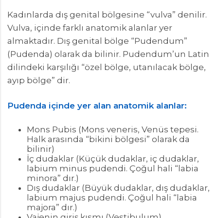
Kadınlarda dış genital bölgesine “vulva” denilir.
Vulva, içinde farklı anatomik alanlar yer
almaktadır. Dış genital bölge “Pudendum”
(Pudenda) olarak da bilinir. Pudendum’un Latin
dilindeki karşılığı “özel bölge, utanılacak bölge,
ayıp bölge” dir.
Pudenda içinde yer alan anatomik alanlar:
Mons Pubis (Mons veneris, Venüs tepesi.
Halk arasında “bikini bölgesi” olarak da
bilinir)
İç dudaklar (Küçük dudaklar, iç dudaklar,
labium minus pudendi. Çoğul hali “labia
minora” dır.)
Dış dudaklar (Büyük dudaklar, dış dudaklar,
labium majus pudendi. Çoğul hali “labia
majora” dır.)
Vajenin giriş kısmı (Vestibulum)