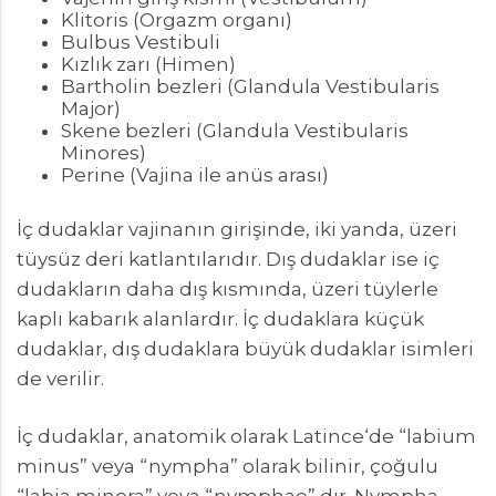
Klitoris (Orgazm organı)
Bulbus Vestibuli
Kızlık zarı (Himen)
Bartholin bezleri (Glandula Vestibularis
Major)
Skene bezleri (Glandula Vestibularis
Minores)
Perine (Vajina ile anüs arası)
İç dudaklar vajinanın girişinde, iki yanda, üzeri
tüysüz deri katlantılarıdır. Dış dudaklar ise iç
dudakların daha dış kısmında, üzeri tüylerle
kaplı kabarık alanlardır. İç dudaklara küçük
dudaklar, dış dudaklara büyük dudaklar isimleri
de verilir.
İç dudaklar, anatomik olarak Latince‘de “labium
minus” veya “nympha” olarak bilinir, çoğulu
“labia minora” veya “nymphae” dır. Nympha