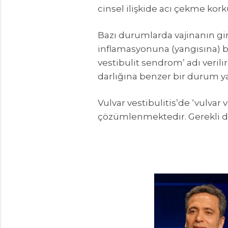
cinsel ilişkide acı çekme kor
Bazı durumlarda vajinanın gir
inflamasyonuna (yangısına) bağ
vestibulit sendrom’ adı verilir.
darlığına benzer bir durum y
Vulvar vestibulitis’de ‘vulva
çözümlenmektedir. Gerekli dur