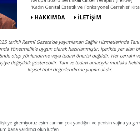
Avrupa Board Sertifikalı Cinsel Terapist (Fellow)
‘Kadın Genital Estetik ve Fonksiyonel Cerrahisi’ Kita
HAKKIMDA
İLETİŞİM
025 tarihli Resmî Gazete’de yayımlanan Sağlık Hizmetlerinde Tanı
ında Yönetmelik’e uygun olarak hazırlanmıştır. İçerikte yer alan bil
iğinde olup yönlendirme veya tedavi önerisi değildir. Her cerrahi v
işiye değişiklik gösterebilir. Tanı ve tedavi amacıyla mutlaka hek
kişisel tıbbi değerlendirme yapılmalıdır.
le ilişkiye giremiyoruz eşim canının çok yandığını ve penisin vajina ya 
rum bana yardımcı olun lütfen