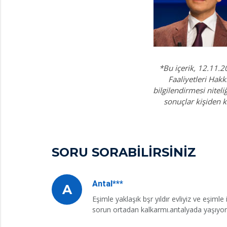
*Bu içerik, 12.11.2
Faaliyetleri Hakk
bilgilendirmesi nitel
sonuçlar kişiden k
SORU SORABİLİRSİNİZ
Antal***
A
Eşimle yaklaşık bşr yıldır evliyiz ve eşim
sorun ortadan kalkarmı.antalyada yaşıyo