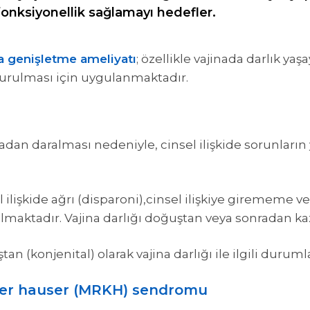
fonksiyonellik sağlamayı hedefler.
a genişletme ameliyatı
; özellikle vajinada darlık yaş
turulması için uygulanmaktadır.
dan daralması nedeniyle, cinsel ilişkide sorunların
nsel ilişkide ağrı (disparoni),cinsel ilişkiye giremem
olmaktadır. Vajina darlığı doğuştan veya sonradan kaz
n (konjenital) olarak vajina darlığı ile ilgili durumlar
ner hauser (MRKH) sendromu