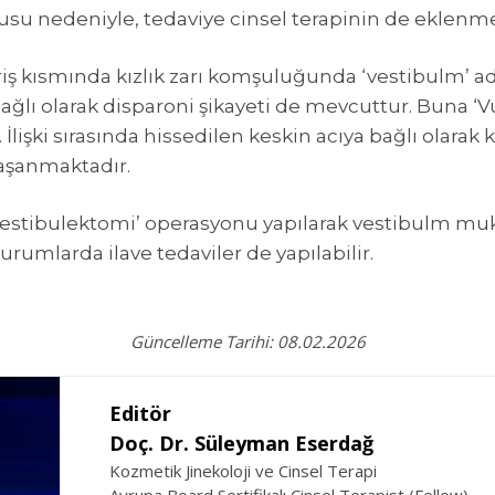
kusu nedeniyle, tedaviye cinsel terapinin de eklenmes
iş kısmında kızlık zarı komşuluğunda ‘vestibulm’ ad
lı olarak disparoni şikayeti de mevcuttur. Buna ‘Vul
 İlişki sırasında hissedilen keskin acıya bağlı olarak k
aşanmaktadır.
r vestibulektomi’ operasyonu yapılarak vestibulm muk
umlarda ilave tedaviler de yapılabilir.
Güncelleme Tarihi: 08.02.2026
Editör
Doç. Dr. Süleyman Eserdağ
Kozmetik Jinekoloji ve Cinsel Terapi