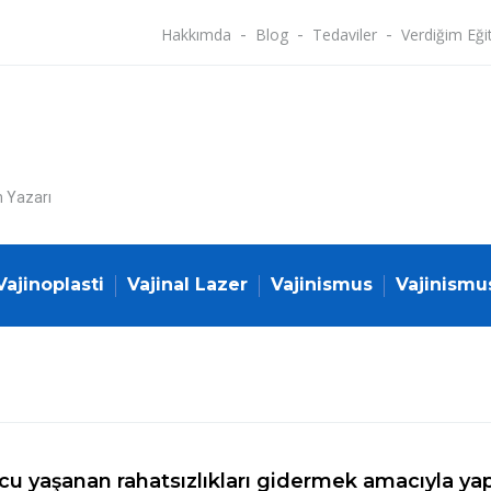
Hakkımda
Blog
Tedaviler
Verdiğim Eği
n Yazarı
Vajinoplasti
Vajinal Lazer
Vajinismus
Vajinismu
ucu yaşanan rahatsızlıkları gidermek amacıyla yap