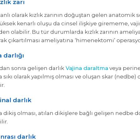
zlık zarı
anlı olarak kızlık zarının doğuştan gelen anatomik s
 yüksek kenarlı oluşu da cinsel ilişkiye girememe, vaj
eden olabilir. Bu tür durumlarda kızlık zarının ameli
 olarak çıkartılması ameliyatına ‘himenektomi’ operas
 darlığı
dan sonra gelişen darlık
Vajina daraltma
veya perine
 sıkı olarak yapılmış olması ve oluşan skar (nedbe) d
r.
inal darlık
 dikiş olması, atılan dikişlere bağlı gelişen nedbe
ir.
nrası darlık