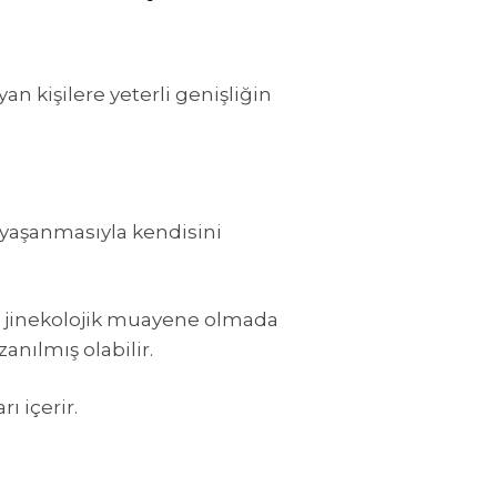
ayan kişilere yeterli genişliğin
 yaşanmasıyla kendisini
e ve jinekolojik muayene olmada
anılmış olabilir.
ı içerir.