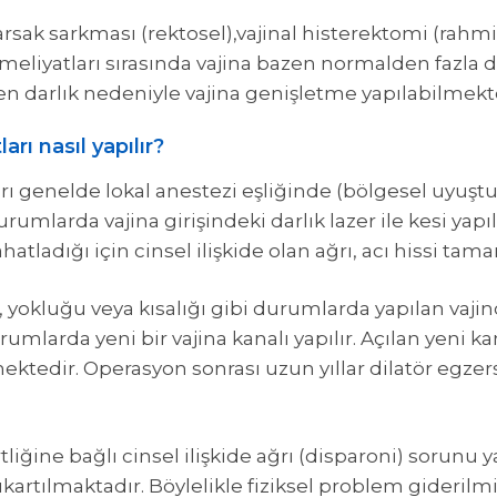
rsak sarkması (rektosel),vajinal histerektomi (rahm
meliyatları sırasında vajina bazen normalden fazla 
en darlık nedeniyle vajina genişletme yapılabilmekt
rı nasıl yapılır?
rı genelde lokal anestezi eşliğinde (bölgesel uyuşt
rumlarda vajina girişindeki darlık lazer ile kesi yapı
 rahatladığı için cinsel ilişkide olan ağrı, acı hissi 
, yokluğu veya kısalığı gibi durumlarda yapılan vaji
mlarda yeni bir vajina kanalı yapılır. Açılan yeni kan
edir. Operasyon sonrası uzun yıllar dilatör egzers
rtliğine bağlı cinsel ilişkide ağrı (disparoni) sorunu y
çıkartılmaktadır. Böylelikle fiziksel problem gideril