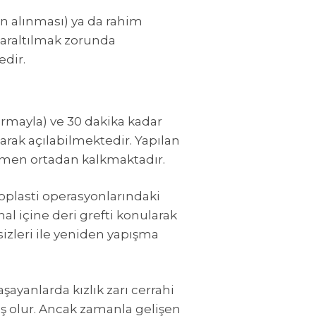
in alınması) ya da rahim
daraltılmak zorunda
edir.
urmayla) ve 30 dakika kadar
larak açılabilmektedir. Yapılan
tamamen ortadan kalkmaktadır.
noplasti operasyonlarındaki
al içine deri grefti konularak
izleri ile yeniden yapışma
aşayanlarda kızlık zarı cerrahi
miş olur. Ancak zamanla gelişen