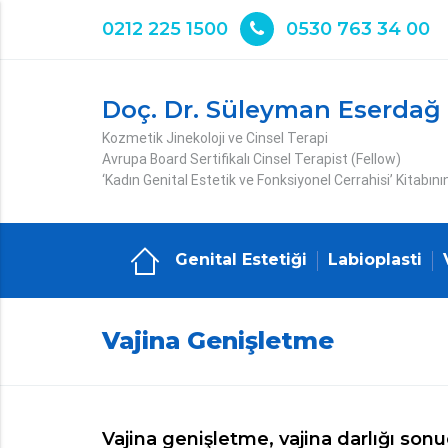
0212 225 1500
0530 763 34 00
Doç. Dr. Süleyman Eserdağ
Kozmetik Jinekoloji ve Cinsel Terapi
Avrupa Board Sertifikalı Cinsel Terapist (Fellow)
‘Kadın Genital Estetik ve Fonksiyonel Cerrahisi’ Kitabını
Genital Estetiği
Labioplasti
Vajina Genişletme
Vajina genişletme, vajina darlığı son