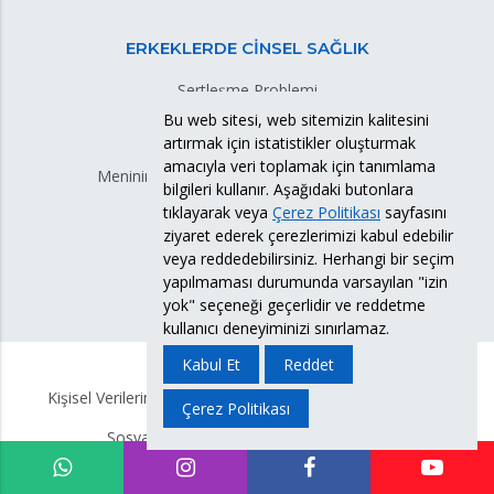
ERKEKLERDE CİNSEL SAĞLIK
Sertleşme Problemi
Erken Boşalma
Bu web sitesi, web sitemizin kalitesini
artırmak için istatistikler oluşturmak
Meni (Ejekülat)
amacıyla veri toplamak için tanımlama
Meninin Sulu Gelmesi Veya Kıvamlı Olması
bilgileri kullanır. Aşağıdaki butonlara
Meni Sızıntısı
tıklayarak veya
Çerez Politikası
sayfasını
Testis Torsiyonu
ziyaret ederek çerezlerimizi kabul edebilir
veya reddedebilirsiniz. Herhangi bir seçim
yapılmaması durumunda varsayılan "izin
yok" seçeneği geçerlidir ve reddetme
kullanıcı deneyiminizi sınırlamaz.
Kabul Et
Reddet
Kişisel Verilerin Korunması Politikası
KVKK Bilgi Formu
Çerez Politikası
Sosyal Medya Hesabı Aydınlatma Metni
Copyright
2026
Doç. Dr. Süleyman Eserdağ.
Tüm Hakları