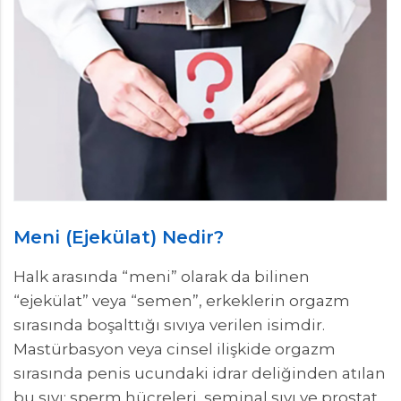
Meni (Ejekülat) Nedir?
Halk arasında “meni” olarak da bilinen
“ejekülat” veya “semen”, erkeklerin orgazm
sırasında boşalttığı sıvıya verilen isimdir.
Mastürbasyon veya cinsel ilişkide orgazm
sırasında penis ucundaki idrar deliğinden atılan
bu sıvı; sperm hücreleri, seminal sıvı ve prostat