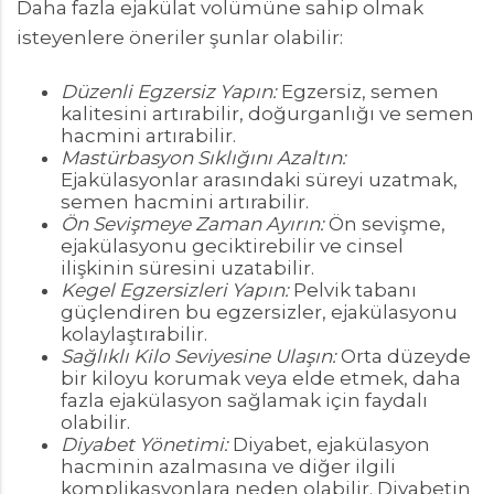
Daha fazla ejakülat volümüne sahip olmak
isteyenlere öneriler şunlar olabilir:
Düzenli Egzersiz Yapın:
Egzersiz, semen
kalitesini artırabilir, doğurganlığı ve semen
hacmini artırabilir.
Mastürbasyon Sıklığını Azaltın:
Ejakülasyonlar arasındaki süreyi uzatmak,
semen hacmini artırabilir.
Ön Sevişmeye Zaman Ayırın:
Ön sevişme,
ejakülasyonu geciktirebilir ve cinsel
ilişkinin süresini uzatabilir.
Kegel Egzersizleri Yapın:
Pelvik tabanı
güçlendiren bu egzersizler, ejakülasyonu
kolaylaştırabilir.
Sağlıklı Kilo Seviyesine Ulaşın:
Orta düzeyde
bir kiloyu korumak veya elde etmek, daha
fazla ejakülasyon sağlamak için faydalı
olabilir.
Diyabet Yönetimi:
Diyabet, ejakülasyon
hacminin azalmasına ve diğer ilgili
komplikasyonlara neden olabilir. Diyabetin