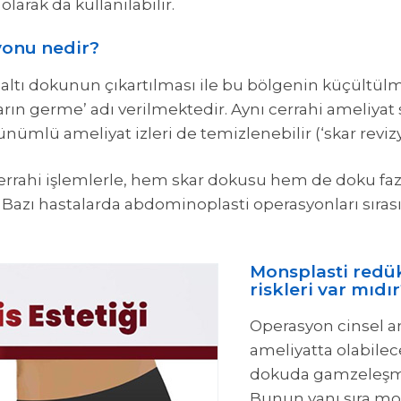
larak da kullanılabilir.
yonu nedir?
t altı dokunun çıkartılması ile bu bölgenin küçültü
rın germe’ adı verilmektedir. Aynı cerrahi ameliyat 
ümlü ameliyat izleri de temizlenebilir (‘skar revizy
errahi işlemlerle, hem skar dokusu hem de doku faz
. Bazı hastalarda abdominoplasti operasyonları sır
Monsplasti redü
riskleri var mıdı
Operasyon cinsel a
ameliyatta olabilec
dokuda gamzeleşme 
Bunun yanı sıra mo