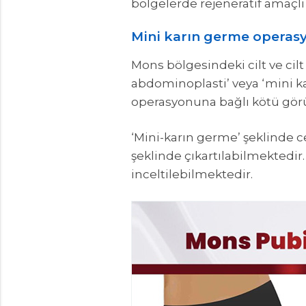
bölgelerde rejeneratif amaçlı o
Mini karın germe operas
Mons bölgesindeki cilt ve cil
abdominoplasti’ veya ‘mini ka
operasyonuna bağlı kötü görün
‘Mini-karın germe’ şeklinde c
şeklinde çıkartılabilmektedir
inceltilebilmektedir.