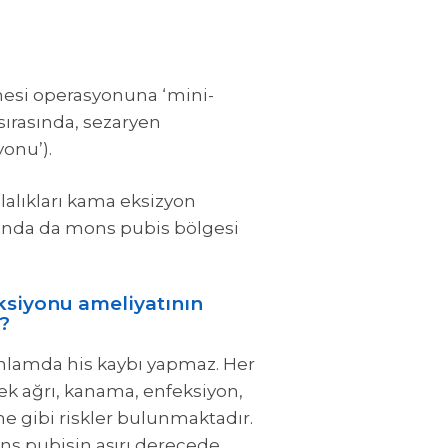
lmesi operasyonuna ‘mini-
sırasında, sezaryen
onu’).
lalıkları kama eksizyon
asında da mons pubis bölgesi
ksiyonu ameliyatının
r?
nlamda his kaybı yapmaz. Her
ek ağrı, kanama, enfeksiyon,
gibi riskler bulunmaktadır.
ns pubisin aşırı derecede