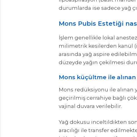
durumlarda ise sadece yağ çık
Mons Pubis Estetiği nası
İşlem genellikle lokal anestez
milimetrik kesilerden kanül (i
arasında yağ aspire edilebil
düzeyde yağın çekilmesi dur
Mons küçültme ile alınan y
Mons redüksiyonu ile alınan 
geçirilmiş cerrahiye bağlı çök
vajinal duvara verilebilir.
Yağ dokusu inceltildikten sonr
aracılığı ile transfer edilmek