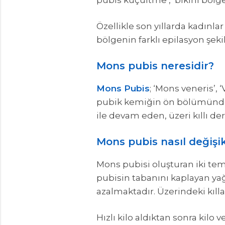
pubis küçültme’, ‘bikini bölges
Özellikle son yıllarda kadınla
bölgenin farklı epilasyon şeki
Mons pubis neresidir?
Mons Pubis
; ‘Mons veneris’, 
pubik kemiğin ön bölümünde y
ile devam eden, üzeri kıllı der
Mons pubis nasıl değişik
Mons pubisi oluşturan iki tem
pubisin tabanını kaplayan ya
azalmaktadır. Üzerindeki kılla
Hızlı kilo aldıktan sonra ki