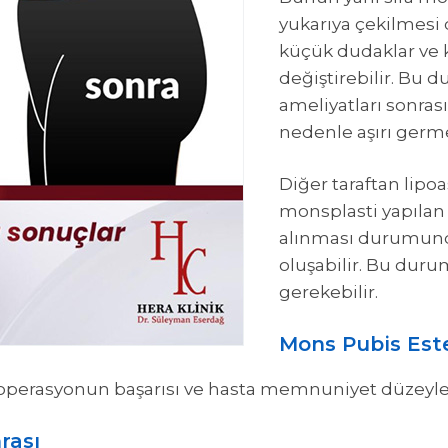
yukarıya çekilmes
küçük dudaklar ve k
değiştirebilir. Bu
ameliyatları sonras
nedenle aşırı germe
Diğer taraftan lipo
monsplasti yapılan 
alınması durumunda
oluşabilir. Bu dur
gerekebilir.
Mons Pubis Este
e operasyonun başarısı ve hasta memnuniyet düzeyler
rası