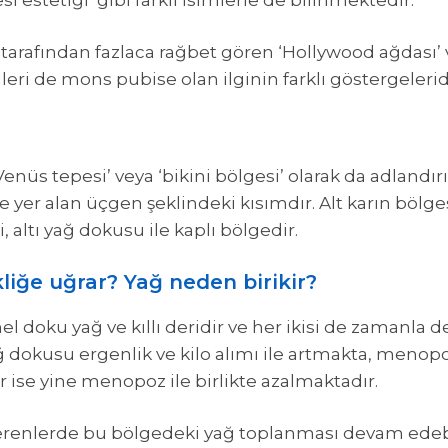
i estetiği’ gibi farklı isimlerle de bilinmektedir.
r tarafından fazlaca rağbet gören ‘Hollywood ağdası’ 
lleri de mons pubise olan ilginin farklı göstergelerid
‘Venüs tepesi’ veya ‘bikini bölgesi’ olarak da adlandı
er alan üçgen şeklindeki kısımdır. Alt karın bölge
i, altı yağ dokusu ile kaplı bölgedir.
liğe uğrar? Yağ neden birikir?
el doku yağ ve kıllı deridir ve her ikisi de zamanl
ğ dokusu ergenlik ve kilo alımı ile artmakta, meno
r ise yine menopoz ile birlikte azalmaktadır.
lo verenlerde bu bölgedeki yağ toplanması devam e