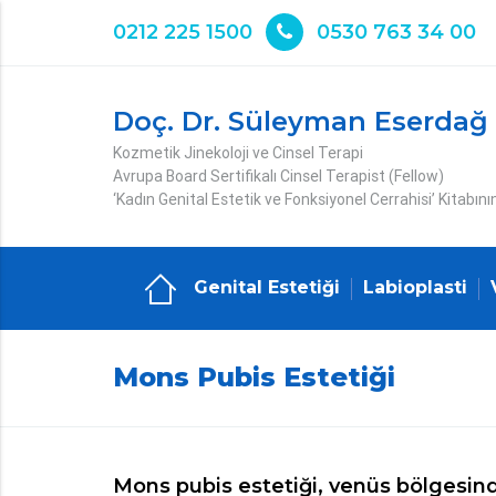
0212 225 1500
0530 763 34 00
Doç. Dr. Süleyman Eserdağ
Kozmetik Jinekoloji ve Cinsel Terapi
Avrupa Board Sertifikalı Cinsel Terapist (Fellow)
‘Kadın Genital Estetik ve Fonksiyonel Cerrahisi’ Kitabını
Genital Estetiği
Labioplasti
Mons Pubis Estetiği
Mons pubis estetiği, venüs bölgesin