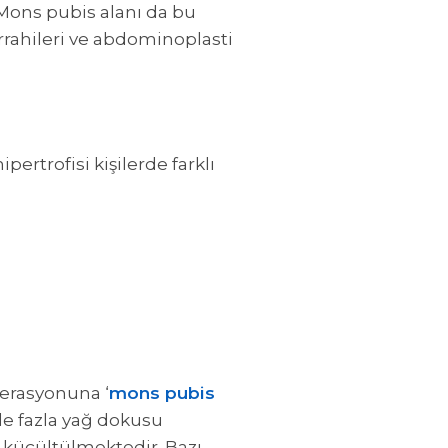
 Mons pubis alanı da bu
cerrahileri ve abdominoplasti
ipertrofisi kişilerde farklı
perasyonuna ‘
mons pubis
le fazla yağ dokusu
e küçültülmektedir. Bazı