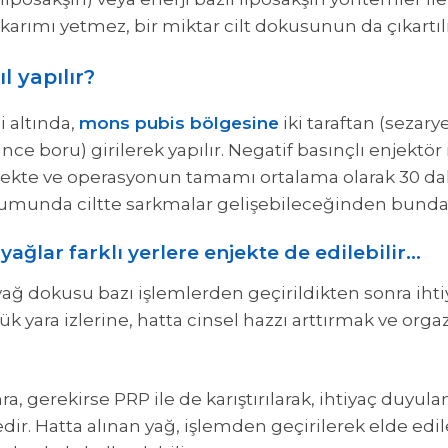
arımı yetmez, bir miktar cilt dokusunun da çıkartıl
l yapılır?
i altında,
mons pubis bölgesine
iki taraftan (sezar
nce boru) girilerek yapılır. Negatif basınçlı enjektör
mekte ve operasyonun tamamı ortalama olarak 30 dak
umunda ciltte sarkmalar gelişebileceğinden bundan
ağlar farklı yerlere enjekte de edilebilir...
yağ dokusu bazı işlemlerden geçirildikten sonra iht
ük yara izlerine, hatta cinsel hazzı arttırmak ve org
a, gerekirse PRP ile de karıştırılarak, ihtiyaç duyula
tedir. Hatta alınan yağ, işlemden geçirilerek elde edi