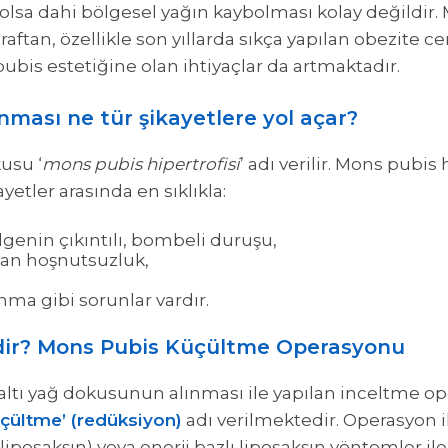
 olsa dahi bölgesel yağın kaybolması kolay değildir.
araftan, özellikle son yıllarda sıkça yapılan obezite 
ubis estetiğine olan ihtiyaçlar da artmaktadır.
ması ne tür şikayetlere yol açar?
usu ‘
mons pubis hipertrofisi
’ adı verilir. Mons pubis h
ayetler arasında en sıklıkla:
ölgenin çıkıntılı, bombeli duruşu,
an hoşnutsuzluk,
nma gibi sorunlar vardır.
dir? Mons Pubis Küçültme Operasyonu
t altı yağ dokusunun alınması ile yapılan inceltme o
çültme’ (redüksiyon)
adı verilmektedir. Operasyon i
liposakşın) veya enerji bazlı liposakşın yöntemler il