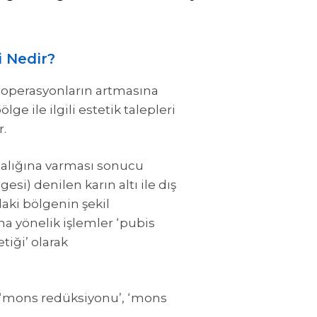
i Nedir?
k operasyonların artmasına
ölge ile ilgili estetik talepleri
r.
dalığına varması sonucu
gesi) denilen karın altı ile dış
aki bölgenin şekil
ına yönelik işlemler ‘pubis
tiği’ olarak
i’, ‘mons redüksiyonu’, ‘mons