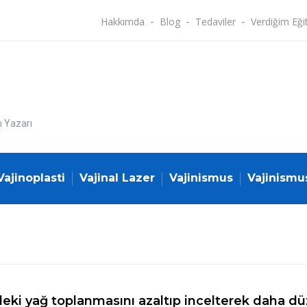
Hakkımda
Blog
Tedaviler
Verdiğim Eği
n Yazarı
Vajinoplasti
Vajinal Lazer
Vajinismus
Vajinismu
deki yağ toplanmasını azaltıp incelterek daha 