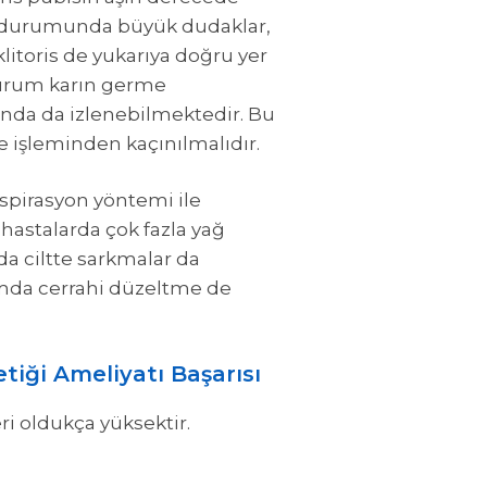
i durumunda büyük dudaklar,
litoris de yukarıya doğru yer
 durum karın germe
ında da izlenebilmektedir. Bu
 işleminden kaçınılmalıdır.
aspirasyon yöntemi ile
hastalarda çok fazla yağ
 ciltte sarkmalar da
umda cerrahi düzeltme de
tiği Ameliyatı Başarısı
i oldukça yüksektir.