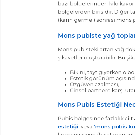
bazı bölgelerinden kilo kaybı
bölgelerden birisidir. Diğer t
(karın germe ) sonrası mons p
Mons pubiste yağ toplan
Mons pubisteki artan yağ dok
şikayetler oluşturabilir. Bu şik
Bikini, tayt giyerken o b
Estetik görünüm açısınd
Özgüven azalması,
Cinsel partnere karşı uta
Mons Pubis Estetiği Ne
Pubis bölgesinde fazlalık cil
estetiği
’ veya
‘mons pubis kü
lipoaspirasyon (basit manuel 