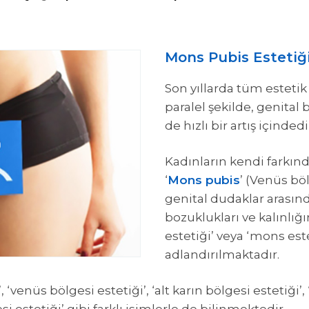
Mons Pubis Estetiğ
Son yıllarda tüm esteti
paralel şekilde, genital b
de hızlı bir artış içindedi
Kadınların kendi farkın
‘
Mons pubis
’ (Venüs böl
genital dudaklar arasınd
bozuklukları ve kalınlığ
estetiği’ veya ‘mons este
adlandırılmaktadır.
, ‘venüs bölgesi estetiği’, ‘alt karın bölgesi estetiğ