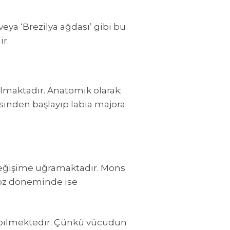
veya ‘Brezilya ağdası’ gibi bu
ir.
rılmaktadır. Anatomik olarak;
sinden başlayıp labia majora
a değişime uğramaktadır. Mons
poz döneminde ise
debilmektedir. Çünkü vücudun