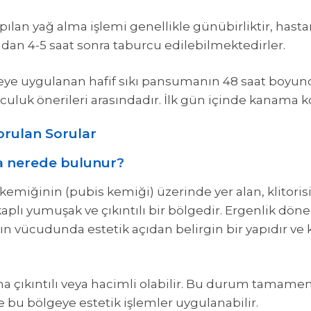
pılan yağ alma işlemi genellikle günübirliktir, hasta
dan 4-5 saat sonra taburcu edilebilmektedirler.
eye uygulanan hafif sıkı pansumanın 48 saat boyunca
rculuk önerileri arasındadır. İlk gün içinde kanama 
orulan Sorular
a nerede bulunur?
 kemiğinin (pubis kemiği) üzerinde yer alan, klitor
 kaplı yumuşak ve çıkıntılı bir bölgedir. Ergenlik dö
ın vücudunda estetik açıdan belirgin bir yapıdır ve
a çıkıntılı veya hacimli olabilir. Bu durum tamamen
le bu bölgeye estetik işlemler uygulanabilir.