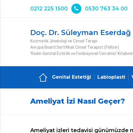
0212 225 1500
0530 763 34 00
Doç. Dr. Süleyman Eserdağ
Kozmetik Jinekoloji ve Cinsel Terapi
Avrupa Board Sertifikalı Cinsel Terapist (Fellow)
‘Kadın Genital Estetik ve Fonksiyonel Cerrahisi’ Kitabını
Genital Estetiği
Labioplasti
Ameliyat İzi Nasıl Geçer?
Ameliyat izleri tedavisi günümüzde m