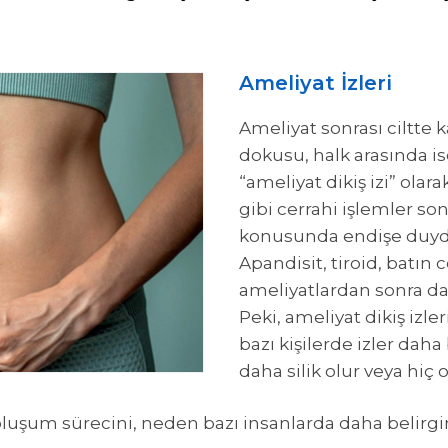
Ameliyat İzleri
Ameliyat sonrası ciltte ka
dokusu, halk arasında ise
“ameliyat dikiş izi” olara
gibi cerrahi işlemler son
konusunda endişe duyd
Apandisit, tiroid, batın c
ameliyatlardan sonra da 
Peki, ameliyat dikiş iz
bazı kişilerde izler daha
daha silik olur veya hiç
oluşum sürecini, neden bazı insanlarda daha belirgin