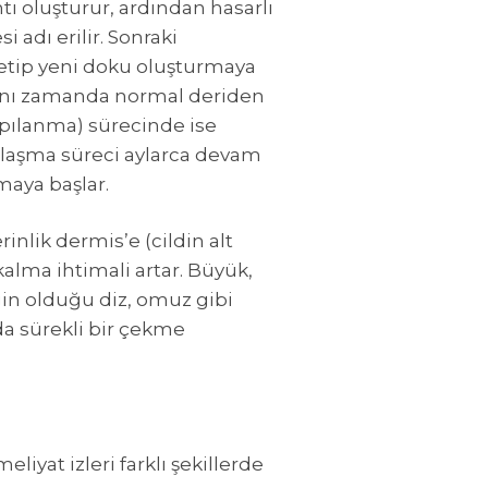
ı oluşturur, ardından hasarlı
 adı erilir. Sonraki
etip yeni doku oluşturmaya
 aynı zamanda normal deriden
apılanma) sürecinde ise
unlaşma süreci aylarca devam
lmaya başlar.
inlik dermis’e (cildin alt
 kalma ihtimali artar. Büyük,
rgin olduğu diz, omuz gibi
da sürekli bir çekme
liyat izleri farklı şekillerde