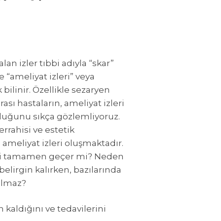
lan izler tıbbi adıyla “skar”
 “ameliyat izleri” veya
k bilinir. Özellikle sezaryen
rası hastaların, ameliyat izleri
uğunu sıkça gözlemliyoruz.
errahisi ve estetik
ameliyat izleri oluşmaktadır.
leri tamamen geçer mi? Neden
 belirgin kalırken, bazılarında
 olmaz?
 kaldığını ve tedavilerini