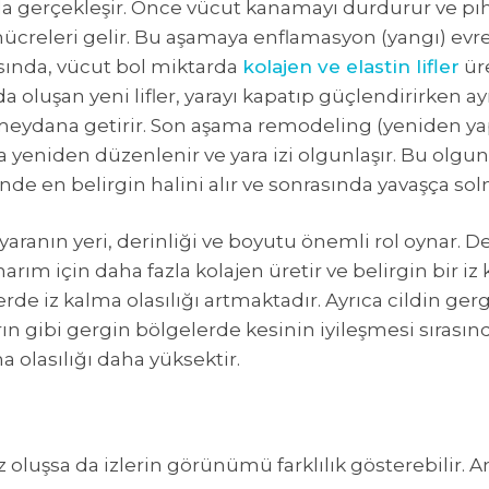
a gerçekleşir. Önce vücut kanamayı durdurur ve pıht
ücreleri gelir. Bu aşamaya enflamasyon (yangı) evresi
sında, vücut bol miktarda
kolajen ve elastin lifler
ür
da oluşan yeni lifler, yarayı kapatıp güçlendirirken
) meydana getirir. Son aşama remodeling (yeniden y
nla yeniden düzenlenir ve yara izi olgunlaşır. Bu olg
 içinde en belirgin halini alır ve sonrasında yavaşça so
ranın yeri, derinliği ve boyutu önemli rol oynar. Der
arım için daha fazla kolajen üretir ve belirgin bir iz
erde iz kalma olasılığı artmaktadır. Ayrıca cildin ge
rın gibi gergin bölgelerde kesinin iyileşmesi sırasın
a olasılığı daha yüksektir.
z oluşsa da izlerin görünümü farklılık gösterebilir. Ame