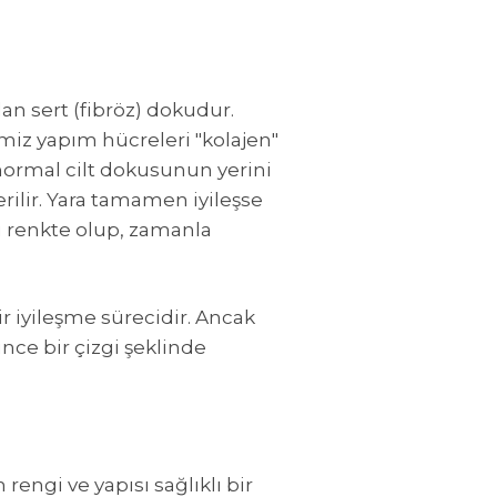
an sert (fibröz) dokudur.
miz yapım hücreleri "kolajen"
 normal cilt dokusunun yerini
verilir. Yara tamamen iyileşse
zı renkte olup, zamanla
r iyileşme sürecidir. Ancak
ince bir çizgi şeklinde
rengi ve yapısı sağlıklı bir