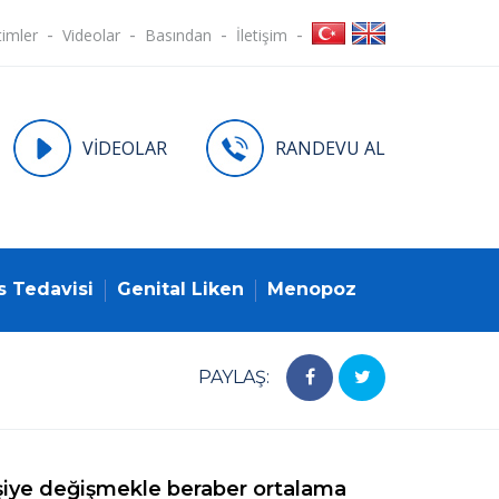
timler
Videolar
Basından
İletişim
VİDEOLAR
RANDEVU AL
s Tedavisi
Genital Liken
Menopoz
PAYLAŞ:
işiye değişmekle beraber ortalama