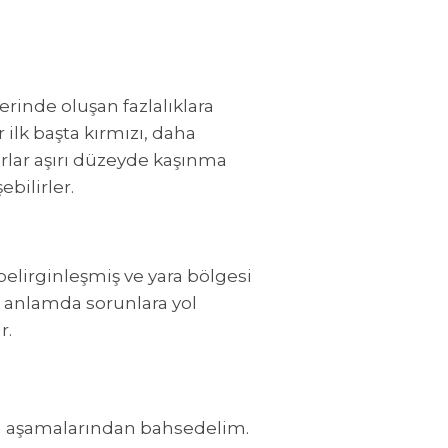
rinde oluşan fazlalıklara
r ilk başta kırmızı, daha
arlar aşırı düzeyde kaşınma
ebilirler.
 belirginleşmiş ve yara bölgesi
tik anlamda sorunlara yol
r.
nin aşamalarından bahsedelim.