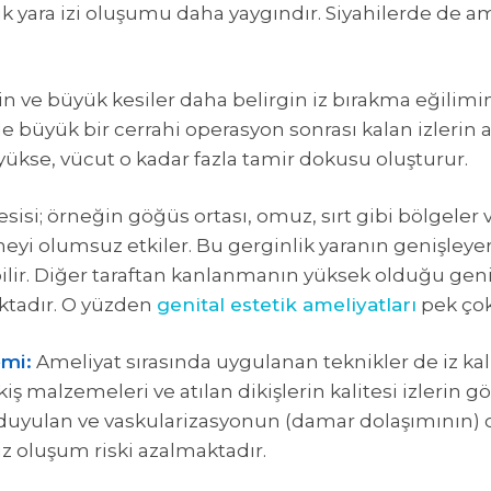
ık yara izi oluşumu daha yaygındır. Siyahilerde de a
n ve büyük kesiler daha belirgin iz bırakma eğilimi
ile büyük bir cerrahi operasyon sonrası kalan izlerin
ükse, vücut o kadar fazla tamir dokusu oluşturur.
sisi; örneğin göğüs ortası, omuz, sırt gibi bölgeler
eyi olumsuz etkiler. Bu gerginlik yaranın genişleye
ilir. Diğer taraftan kanlanmanın yüksek olduğu geni
aktadır. O yüzden
genital estetik ameliyatları
pek çok
emi:
Ameliyat sırasında uygulanan teknikler de iz kal
ikiş malzemeleri ve atılan dikişlerin kalitesi izlerin
uyulan ve vaskularizasyonun (damar dolaşımının) 
z oluşum riski azalmaktadır.