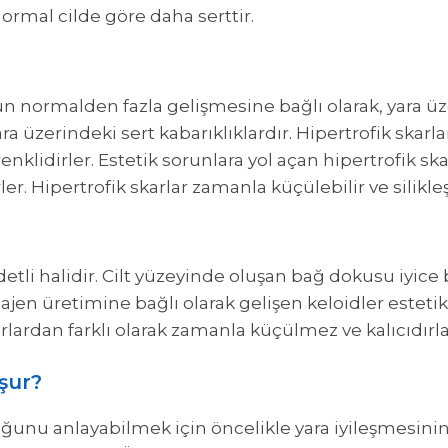
normal cilde göre daha serttir.
n normalden fazla gelişmesine bağlı olarak, yara üze
Yara üzerindeki sert kabarıklıklardır. Hipertrofik skarla
nklidirler. Estetik sorunlara yol açan hipertrofik sk
irler. Hipertrofik skarlar zamanla küçülebilir ve silikleş
detli halidir. Cilt yüzeyinde oluşan bağ dokusu iyice
 kolajen üretimine bağlı olarak gelişen keloidler este
rlardan farklı olarak zamanla küçülmez ve kalıcıdırla
uşur?
tuğunu anlayabilmek için öncelikle yara iyileşmesi