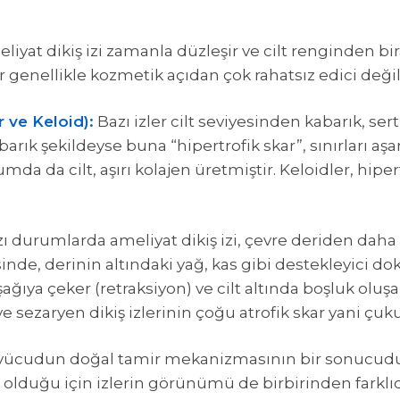
liyat dikiş izi zamanla düzleşir ve cilt renginden b
ler genellikle kozmetik açıdan çok rahatsız edici değil
r ve Keloid):
Bazı izler cilt seviyesinden kabarık, sert 
abarık şekildeyse buna “hipertrofik skar”, sınırları 
urumda da cilt, aşırı kolajen üretmiştir. Keloidler, hip
ı durumlarda ameliyat dikiş izi, çevre deriden daha 
inde, derinin altındaki yağ, kas gibi destekleyici do
yi aşağıya çeker (retraksiyon) ve cilt altında boşluk olu
i ve sezaryen dikiş izlerinin çoğu atrofik skar yani 
 vücudun doğal tamir mekanizmasının bir sonucudur.
lı olduğu için izlerin görünümü de birbirinden farklıd