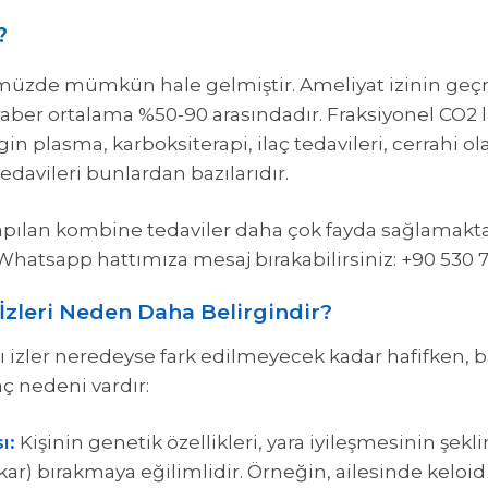
?
ümüzde mümkün hale gelmiştir. Ameliyat izinin geç
aber ortalama %50-90 arasındadır. Fraksiyonel CO2 laz
gin plasma, karboksiterapi, ilaç tedavileri, cerrahi 
 tedavileri bunlardan bazılarıdır.
apılan kombine tedaviler daha çok fayda sağlamaktad
n Whatsapp hattımıza mesaj bırakabilirsiniz: +90 530 
İzleri Neden Daha Belirgindir?
sı izler neredeyse fark edilmeyecek kadar hafifken, 
kaç nedeni vardır:
ı:
Kişinin genetik özellikleri, yara iyileşmesinin şeklin
skar) bırakmaya eğilimlidir. Örneğin, ailesinde kelo