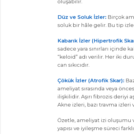
oluşabilir.
Düz ve Soluk İzler:
Birçok ame
soluk bir hâle gelir. Bu tip iz
Kabarık İzler (Hipertrofik Ska
sadece yara sınırları içinde k
“keloid” adı verilir. Her iki d
can sıkıcıdır.
Çökük İzler (Atrofik Skar):
Baz
ameliyat sırasında veya önces
ilişkilidir. Aşırı fibrozis deri
Akne izleri, bazı travma izler
Özetle, ameliyat izi oluşumu
yapısı ve iyileşme süreci fark