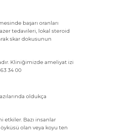
mesinde başarı oranları
er tedavileri, lokal steroid
olarak skar dokusunun
ır. Kliniğimizde ameliyat izi
763 34 00
bazılarında oldukça
i etkiler. Bazı insanlar
id öyküsü olan veya koyu ten