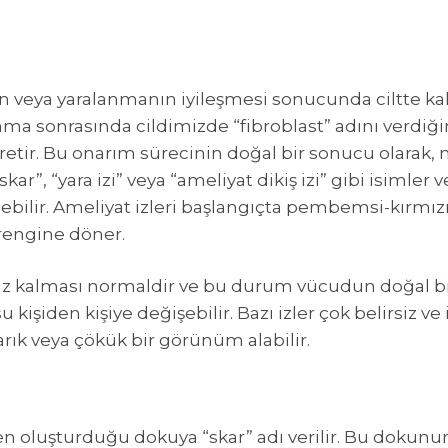
nin veya yaralanmanın iyileşmesi sonucunda ciltte kal
nma sonrasında cildimizde “fibroblast” adını verdiği
üretir. Bu onarım sürecinin doğal bir sonucu olarak,
skar”, “yara izi” veya “ameliyat dikiş izi” gibi isimler 
elebilir. Ameliyat izleri başlangıçta pembemsi-kırmı
t rengine döner.
 iz kalması normaldir ve bu durum vücudun doğal bi
 kişiden kişiye değişebilir. Bazı izler çok belirsiz ve 
arık veya çökük bir görünüm alabilir.
ken oluşturduğu dokuya “skar” adı verilir. Bu dokunun 