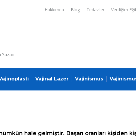
Hakkımda
Blog
Tedaviler
Verdiğim Eği
n Yazarı
Vajinoplasti
Vajinal Lazer
Vajinismus
Vajinismu
ümkün hale gelmiştir. Başarı oranları kişiden k