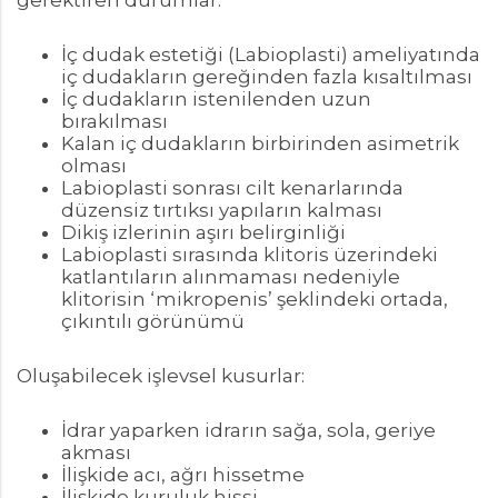
gerektiren durumlar:
İç dudak estetiği (Labioplasti) ameliyatında
iç dudakların gereğinden fazla kısaltılması
İç dudakların istenilenden uzun
bırakılması
Kalan iç dudakların birbirinden asimetrik
olması
Labioplasti sonrası cilt kenarlarında
düzensiz tırtıksı yapıların kalması
Dikiş izlerinin aşırı belirginliği
Labioplasti sırasında klitoris üzerindeki
katlantıların alınmaması nedeniyle
klitorisin ‘mikropenis’ şeklindeki ortada,
çıkıntılı görünümü
Oluşabilecek işlevsel kusurlar:
İdrar yaparken idrarın sağa, sola, geriye
akması
İlişkide acı, ağrı hissetme
İlişkide kuruluk hissi