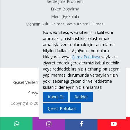
Sertleşme Problemi
Erken Boşalma
Meni (Ejekülat)
Meninin Sulu Gelmesi Veya Kıvamlı Olması
Meni Sızıntısı
Bu web sitesi, web sitemizin kalitesini
artırmak için istatistikler oluşturmak
Testis Torsiyonu
amacıyla veri toplamak için tanımlama
bilgileri kullanır. Aşağıdaki butonlara
tıklayarak veya
Çerez Politikası
sayfasını
ziyaret ederek çerezlerimizi kabul edebilir
veya reddedebilirsiniz. Herhangi bir seçim
yapılmaması durumunda varsayılan "izin
yok" seçeneği geçerlidir ve reddetme
Kişisel Verilerin Korunması Politikası
KVKK Bilgi Formu
kullanıcı deneyiminizi sınırlamaz.
Sosyal Medya Hesabı Aydınlatma Metni
Kabul Et
Reddet
Copyright
2026
Doç. Dr. Süleyman Eserdağ.
Tüm Hakları
Çerez Politikası
Saklıdır.
Yasal Uyarı