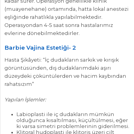
kadar sürer. Operasyon genellikle klinik
(muayenehane) ortamında, hatta lokal anestezi
eşliğinde rahatlıkla yapılabilmektedir.
Operasyondan 4-5 saat sonra hastalarımız
evlerine dönebilmektedirler.
Barbie Vajina Estetiği- 2
Hasta Şikâyeti: “İç dudakların sarkık ve kırışık
görüntüsünden, dış dudaklarımdaki aşırı
düzeydeki çöküntülerden ve hacim kaybından
rahatsızım”
Yapılan İşlemler:
Labioplasti ile iç dudakların mümkün
olduğunca kısaltılması, küçültülmesi, eğer
ki varsa simetri problemlerinin giderilmesi.
Klitoral hudoplasti ile klitoris üzeri cilt