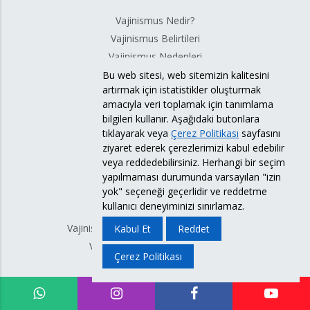
Vajinismus Nedir?
Vajinismus Belirtileri
Vajinismus Nedenleri
Kadınlarda İlk Gece Korkusu
Bu web sitesi, web sitemizin kalitesini
artırmak için istatistikler oluşturmak
Cinsel İlişkide Kasılma
amacıyla veri toplamak için tanımlama
Vajinismus Türleri
bilgileri kullanır. Aşağıdaki butonlara
Vajinusmus
tıklayarak veya
Çerez Politikası
sayfasını
Vajinismus Bilimsel Makale
ziyaret ederek çerezlerimizi kabul edebilir
veya reddedebilirsiniz. Herhangi bir seçim
Cinsel ilişkiye Girememe
yapılmaması durumunda varsayılan "izin
yok" seçeneği geçerlidir ve reddetme
VAJİNİSMUS TEDAVİSİ
kullanıcı deneyiminizi sınırlamaz.
Vajinismus Tedavisi Nedir? Nasıl Yapılır?
Kabul Et
Reddet
Vajinismus Tedavi Yöntemleri
Çerez Politikası
Vajinismus Tedavisi İstanbul
Vajinismus Tedavisi Ankara
Vajinismus Tedavisi İzmir