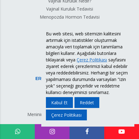
Vajinal Kuruluk Nedir?
Vajinal Kuruluk Tedavisi
Menopozda Hormon Tedavisi
Bu web sitesi, web sitemizin kalitesini
GEBELİKTEN KORUNMA
artırmak için istatistikler oluşturmak
Deri Altı İmplant
amacıyla veri toplamak için tanımlama
bilgileri kullanır. Aşağıdaki butonlara
Hormonlu Spiral
tıklayarak veya
Çerez Politikası
sayfasını
Doğum Kontrol Hapları
ziyaret ederek çerezlerimizi kabul edebilir
veya reddedebilirsiniz. Herhangi bir seçim
ERKEKLERDE CİNSEL SAĞLIK
yapılmaması durumunda varsayılan "izin
yok" seçeneği geçerlidir ve reddetme
Sertleşme Problemi
kullanıcı deneyiminizi sınırlamaz.
Erken Boşalma
Kabul Et
Reddet
Meni (Ejekülat)
Meninin Sulu Gelmesi Veya Kıvamlı Olması
Çerez Politikası
Meni Sızıntısı
Testis Torsiyonu