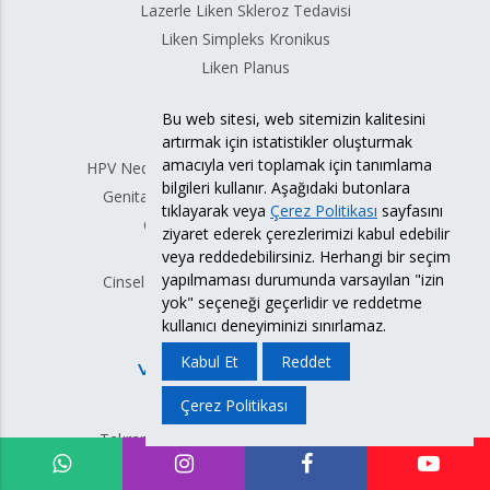
Lazerle Liken Skleroz Tedavisi
Liken Simpleks Kronikus
Liken Planus
Bu web sitesi, web sitemizin kalitesini
HPV ENFEKSİYONLARI
artırmak için istatistikler oluşturmak
amacıyla veri toplamak için tanımlama
HPV Nedir? HPV Enfeksiyonları, Nasıl Bulaşır?
bilgileri kullanır. Aşağıdaki butonlara
Genital Siğil Tedavisi Nedir? Nasıl Yapılır?
tıklayarak veya
Çerez Politikası
sayfasını
Genital Siğil Tedavisi İstanbul
ziyaret ederek çerezlerimizi kabul edebilir
Lazerle Genital Siğil Tedavisi
veya reddedebilirsiniz. Herhangi bir seçim
yapılmaması durumunda varsayılan "izin
Cinsel Yolla Bulaşan Hastalıklar Nelerdir?
yok" seçeneği geçerlidir ve reddetme
HPV Aşıları Nelerdir?
kullanıcı deneyiminizi sınırlamaz.
Kabul Et
Reddet
VAJİNAL ENFEKSİYONLAR
Çerez Politikası
Vajinal Akıntı
Tekrarlayan Vajinal Mantar Enfeksiyonları
Kronik Vajinit Tedavisi