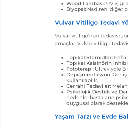
Wood Lambası:
UV ışığı 
Biyopsi:
Nadiren, diğer pi
Vulvar Vitiligo Tedavi Y
Vulvar vitiligo'nun tedavisi z
amaçlar. Vulvar vitiligo tedavi
Topikal Steroidler:
Enfla
Topikal Kalsinörin İnhibit
Fototerapi:
Ultraviyole B
Depigmentasyon:
Geniş 
kullanılabilir.
Cerrahi Tedaviler:
Melano
Psikolojik Destek ve Da
nedenle, hastaların psiko
duygusal olarak destekle
Yaşam Tarzı ve Evde Ba