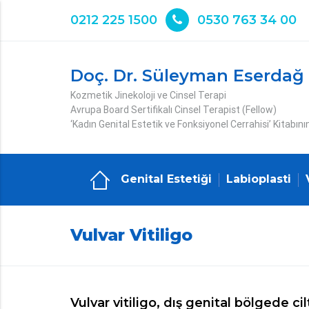
0212 225 1500
0530 763 34 00
Doç. Dr. Süleyman Eserdağ
Kozmetik Jinekoloji ve Cinsel Terapi
Avrupa Board Sertifikalı Cinsel Terapist (Fellow)
‘Kadın Genital Estetik ve Fonksiyonel Cerrahisi’ Kitabını
Genital Estetiği
Labioplasti
Vulvar Vitiligo
Vulvar vitiligo, dış genital bölgede ci