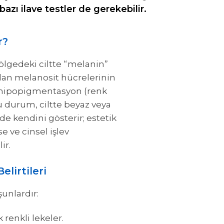
azı ilave testler de gerekebilir.
r?
bölgedeki ciltte “melanin”
an melanosit hücrelerinin
 hipopigmentasyon (renk
 durum, ciltte beyaz veya
nde kendini gösterir; estetik
se ve cinsel işlev
ir.
elirtileri
 şunlardır:
renkli lekeler.