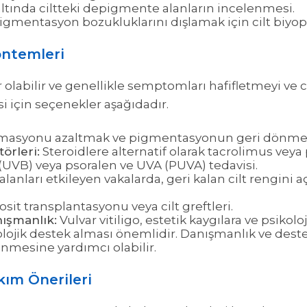
altında ciltteki depigmente alanların incelenmesi.
gmentasyon bozukluklarını dışlamak için cilt biyopsi
öntemleri
or olabilir ve genellikle semptomları hafifletmeyi ve 
si için seçenekler aşağıdadır.
masyonu azaltmak ve pigmentasyonun geri dönmesin
örleri:
Steroidlere alternatif olarak tacrolimus vey
 (UVB) veya psoralen ve UVA (PUVA) tedavisi.
alanları etkileyen vakalarda, geri kalan cilt rengi
sit transplantasyonu veya cilt greftleri.
nışmanlık:
Vulvar vitiligo, estetik kaygılara ve psikolo
lojik destek alması önemlidir. Danışmanlık ve deste
nmesine yardımcı olabilir.
kım Önerileri