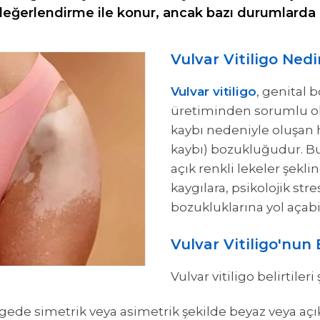
ik değerlendirme ile konur, ancak bazı durumlarda b
Vulvar Vitiligo Nedi
Vulvar vitiligo
, genital 
üretiminden sorumlu ol
kaybı nedeniyle oluşan
kaybı) bozukluğudur. Bu
açık renkli lekeler şekli
kaygılara, psikolojik stre
bozukluklarına yol açabil
Vulvar Vitiligo'nun B
Vulvar vitiligo belirtileri
gede simetrik veya asimetrik şekilde beyaz veya açık 