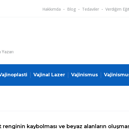
Hakkımda
Blog
Tedaviler
Verdiğim Eği
n Yazarı
Vajinoplasti
Vajinal Lazer
Vajinismus
Vajinismu
lt renginin kaybolması ve beyaz alanların oluşması