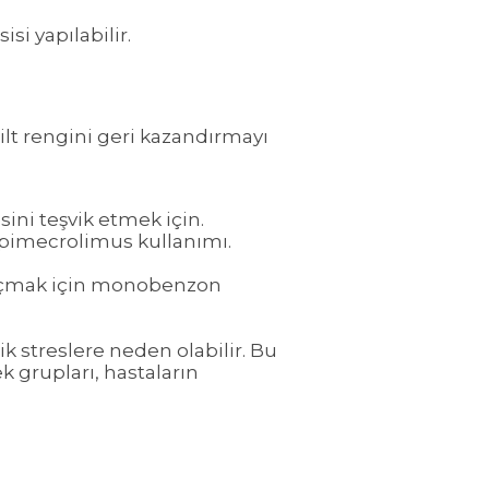
si yapılabilir.
cilt rengini geri kazandırmayı
i teşvik etmek için.
a pimecrolimus kullanımı.
ni açmak için monobenzon
jik streslere neden olabilir. Bu
k grupları, hastaların