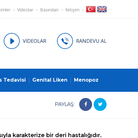
timler
Videolar
Basından
İletişim
VİDEOLAR
RANDEVU AL
s Tedavisi
Genital Liken
Menopoz
PAYLAŞ:
yla karakterize bir deri hastalığıdır.