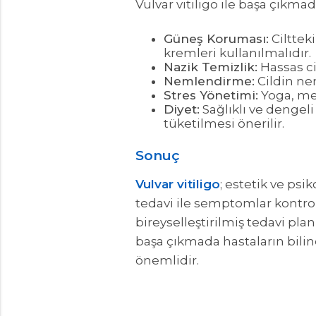
Vulvar vitiligo ile başa çıkm
Güneş Koruması:
Cilttek
kremleri kullanılmalıdır.
Nazik Temizlik:
Hassas ci
Nemlendirme:
Cildin ne
Stres Yönetimi:
Yoga, med
Diyet:
Sağlıklı ve dengel
tüketilmesi önerilir.
Sonuç
Vulvar vitiligo
; estetik ve psi
tedavi ile semptomlar kontrol a
bireyselleştirilmiş tedavi pla
başa çıkmada hastaların bili
önemlidir.