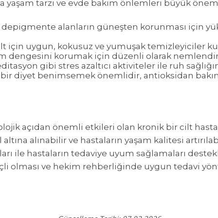
ada yaşam tarzı ve evde bakım önlemleri büyük önem 
i depigmente alanların güneşten korunması için yü
lt için uygun, kokusuz ve yumuşak temizleyiciler kul
m dengesini korumak için düzenli olarak nemlendiric
itasyon gibi stres azaltıcı aktiviteler ile ruh sağlığı
i bir diyet benimsemek önemlidir, antioksidan bak
kolojik açıdan önemli etkileri olan kronik bir cilt hast
ltına alınabilir ve hastaların yaşam kalitesi artırılab
nları ile hastaların tedaviye uyum sağlamaları destekle
nçli olması ve hekim rehberliğinde uygun tedavi y