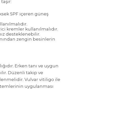
taşır:
ksek SPF içeren güneş
lanılmalıdır.
i kremler kullanılmalıdır.
nız desteklenebilir.
ımından zengin besinlerin
alığıdır. Erken tanı ve uygun
ilir. Düzenli takip ve
nmelidir. Vulvar vitiligo ile
öntemlerinin uygulanması