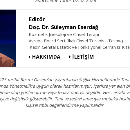
Güncelleme Tarihi: 07.02.2026
Editör
Doç. Dr. Süleyman Eserdağ
Kozmetik Jinekoloji ve Cinsel Terapi
Avrupa Board Sertifikalı Cinsel Terapist (Fellow)
‘Kadın Genital Estetik ve Fonksiyonel Cerrahisi’ Kita
HAKKIMDA
İLETİŞİM
025 tarihli Resmî Gazete’de yayımlanan Sağlık Hizmetlerinde Tanı
ında Yönetmelik’e uygun olarak hazırlanmıştır. İçerikte yer alan bil
iğinde olup yönlendirme veya tedavi önerisi değildir. Her cerrahi v
işiye değişiklik gösterebilir. Tanı ve tedavi amacıyla mutlaka hek
kişisel tıbbi değerlendirme yapılmalıdır.