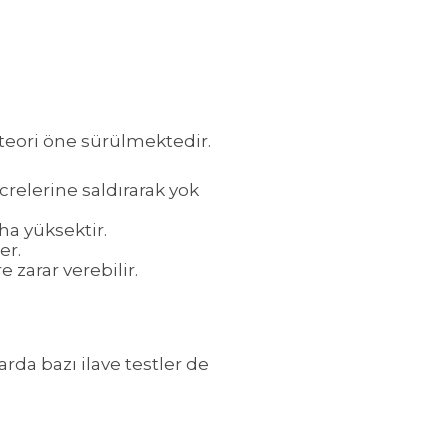
 teori öne sürülmektedir.
relerine saldırarak yok
ha yüksektir.
er.
zarar verebilir.
rda bazı ilave testler de