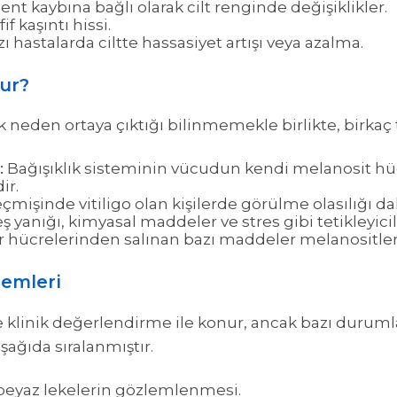
ent kaybına bağlı olarak cilt renginde değişiklikler.
if kaşıntı hissi.
ı hastalarda ciltte hassasiyet artışı veya azalma.
lur?
ak neden ortaya çıktığı bilinmemekle birlikte, birkaç
:
Bağışıklık sisteminin vücudun kendi melanosit hüc
ir.
çmişinde vitiligo olan kişilerde görülme olasılığı da
 yanığı, kimyasal maddeler ve stres gibi tetikleyicil
r hücrelerinden salınan bazı maddeler melanositlere 
temleri
kle klinik değerlendirme ile konur, ancak bazı durumla
şağıda sıralanmıştır.
 beyaz lekelerin gözlemlenmesi.