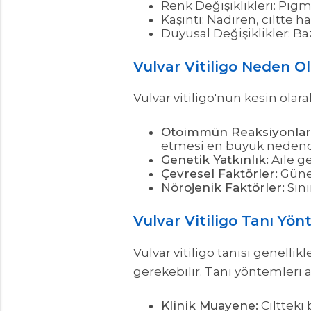
Renk Değişiklikleri: Pigm
Kaşıntı: Nadiren, ciltte haf
Duyusal Değişiklikler: Baz
Vulvar Vitiligo Neden O
Vulvar vitiligo'nun kesin olar
Otoimmün Reaksiyonlar
etmesi en büyük nedend
Genetik Yatkınlık:
Aile ge
Çevresel Faktörler:
Güneş
Nörojenik Faktörler:
Sini
Vulvar Vitiligo Tanı Yön
Vulvar vitiligo tanısı genelli
gerekebilir. Tanı yöntemleri a
Klinik Muayene:
Ciltteki