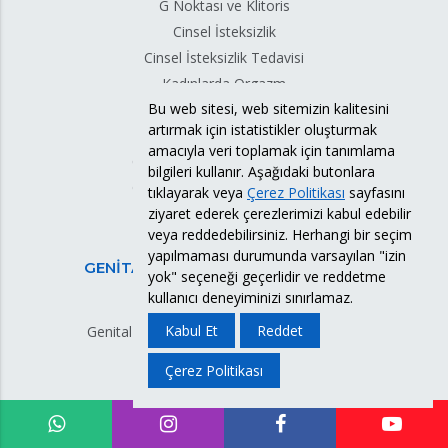
G Noktası ve Klitoris
Cinsel İsteksizlik
Cinsel İsteksizlik Tedavisi
Kadınlarda Orgazm
Bu web sitesi, web sitemizin kalitesini
Orgazm Olamama
artırmak için istatistikler oluşturmak
Vajinal Orgazm Nasıl Olur?
amacıyla veri toplamak için tanımlama
Cinsel Haz, Orgazm Tedavisi
bilgileri kullanır. Aşağıdaki butonlara
G Shot (G Noktası Büyütme)
tıklayarak veya
Çerez Politikası
sayfasını
ziyaret ederek çerezlerimizi kabul edebilir
Kadınlarda Libidoyu Arttırma
veya reddedebilirsiniz. Herhangi bir seçim
yapılmaması durumunda varsayılan "izin
GENİTAL BÖLGE CİLT HASTALIKLARI
yok" seçeneği geçerlidir ve reddetme
kullanıcı deneyiminizi sınırlamaz.
Vulva Deri Hastalıkları
Kabul Et
Reddet
Genital Bölgede Sedef Hastalığı (Psöriasis)
Köpek Memesi Hastalığı
Çerez Politikası
Fox-Fordyce Hastalığı
Hiperplastik Vulvar Distrofi
Labial Füzyon (Genital Yapışıklık)