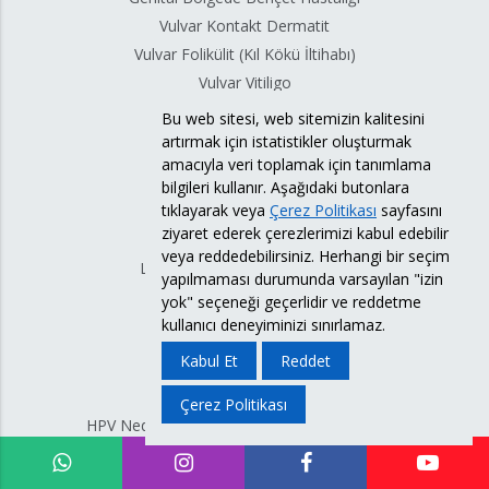
Vulvar Kontakt Dermatit
Vulvar Folikülit (Kıl Kökü İltihabı)
Vulvar Vitiligo
Genital Bölgede Şişlik
Bu web sitesi, web sitemizin kalitesini
artırmak için istatistikler oluşturmak
amacıyla veri toplamak için tanımlama
GENİTAL LİKEN
bilgileri kullanır. Aşağıdaki butonlara
tıklayarak veya
Çerez Politikası
sayfasını
Liken Skleroz
ziyaret ederek çerezlerimizi kabul edebilir
Liken Skleroz Tedavisi
veya reddedebilirsiniz. Herhangi bir seçim
Lazerle Liken Skleroz Tedavisi
yapılmaması durumunda varsayılan "izin
Liken Simpleks Kronikus
yok" seçeneği geçerlidir ve reddetme
Liken Planus
kullanıcı deneyiminizi sınırlamaz.
Kabul Et
Reddet
HPV ENFEKSİYONLARI
Çerez Politikası
HPV Nedir? HPV Enfeksiyonları, Nasıl Bulaşır?
Genital Siğil Tedavisi Nedir? Nasıl Yapılır?
Genital Siğil Tedavisi İstanbul