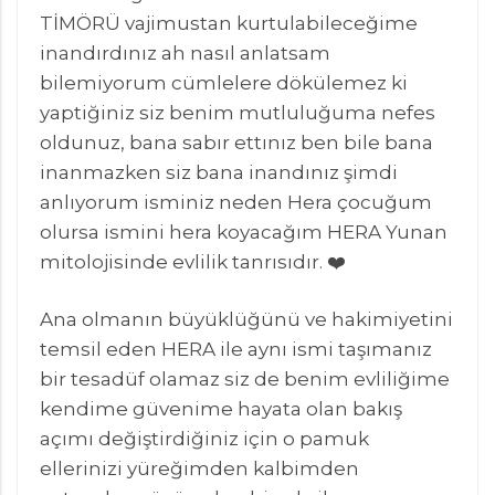
TİMÖRÜ vajimustan kurtulabileceğime
inandırdınız ah nasıl anlatsam
bilemiyorum cümlelere dökülemez ki
yaptiğiniz siz benim mutluluğuma nefes
oldunuz, bana sabır ettınız ben bile bana
inanmazken siz bana inandınız şimdi
anlıyorum isminiz neden Hera çocuğum
olursa ismini hera koyacağım HERA Yunan
mitolojisinde evlilik tanrısıdır. ❤️
Ana olmanın büyüklüğünü ve hakimiyetini
temsil eden HERA ile aynı ismi taşımanız
bir tesadüf olamaz siz de benim evliliğime
kendime güvenime hayata olan bakış
açımı değiştirdiğiniz için o pamuk
ellerinizi yüreğimden kalbimden