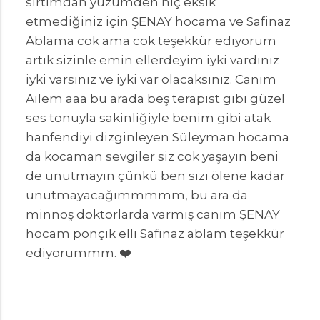
sırtımdan yüzümden hiç eksik
etmediğiniz için ŞENAY hocama ve Safinaz
Ablama cok ama cok teşekkür ediyorum
artık sizinle emin ellerdeyim iyki vardınız
iyki varsınız ve iyki var olacaksınız. Canım
Ailem aaa bu arada beş terapist gibi güzel
ses tonuyla sakinliğiyle benim gibi atak
hanfendiyi dizginleyen Süleyman hocama
da kocaman sevgiler siz cok yaşayın beni
de unutmayın çünkü ben sizi ölene kadar
unutmayacağımmmmm, bu ara da
minnoş doktorlarda varmış canım ŞENAY
hocam ponçik elli Safinaz ablam teşekkür
ediyorummm. ❤️