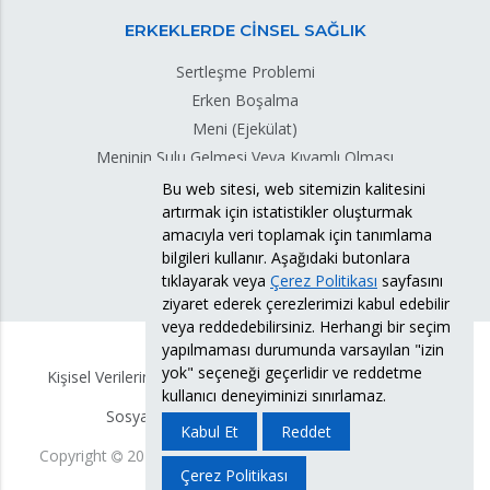
ERKEKLERDE CİNSEL SAĞLIK
Sertleşme Problemi
Erken Boşalma
Meni (Ejekülat)
Meninin Sulu Gelmesi Veya Kıvamlı Olması
Meni Sızıntısı
Bu web sitesi, web sitemizin kalitesini
artırmak için istatistikler oluşturmak
Testis Torsiyonu
amacıyla veri toplamak için tanımlama
bilgileri kullanır. Aşağıdaki butonlara
tıklayarak veya
Çerez Politikası
sayfasını
ziyaret ederek çerezlerimizi kabul edebilir
veya reddedebilirsiniz. Herhangi bir seçim
yapılmaması durumunda varsayılan "izin
yok" seçeneği geçerlidir ve reddetme
Kişisel Verilerin Korunması Politikası
KVKK Bilgi Formu
kullanıcı deneyiminizi sınırlamaz.
Sosyal Medya Hesabı Aydınlatma Metni
Kabul Et
Reddet
Copyright
2026
Doç. Dr. Süleyman Eserdağ.
Tüm Hakları
Çerez Politikası
Saklıdır.
Yasal Uyarı