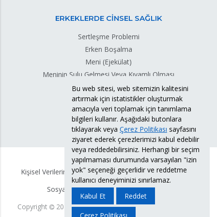
ERKEKLERDE CİNSEL SAĞLIK
Sertleşme Problemi
Erken Boşalma
Meni (Ejekülat)
Meninin Sulu Gelmesi Veya Kıvamlı Olması
Meni Sızıntısı
Bu web sitesi, web sitemizin kalitesini
artırmak için istatistikler oluşturmak
Testis Torsiyonu
amacıyla veri toplamak için tanımlama
bilgileri kullanır. Aşağıdaki butonlara
tıklayarak veya
Çerez Politikası
sayfasını
ziyaret ederek çerezlerimizi kabul edebilir
veya reddedebilirsiniz. Herhangi bir seçim
yapılmaması durumunda varsayılan "izin
yok" seçeneği geçerlidir ve reddetme
Kişisel Verilerin Korunması Politikası
KVKK Bilgi Formu
kullanıcı deneyiminizi sınırlamaz.
Sosyal Medya Hesabı Aydınlatma Metni
Kabul Et
Reddet
Copyright
2026
Doç. Dr. Süleyman Eserdağ.
Tüm Hakları
Çerez Politikası
Saklıdır.
Yasal Uyarı