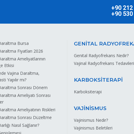
+90 212
+90 530
Daraltma Bursa
GENİTAL RADYOFREK
Daraltma Fiyatları 2026
Genital Radyofrekans Nedir?
Daraltma Ameliyatlarının
Vajinal Radyofrekans Tedavileri
ğe Etkisi
de Vajina Daraltma,
sti Yapılır mı?
KARBOKSİTERAPİ
 Daraltma Sonrası Dönem
Karboksiterapi
Daraltma Ameliyatı Sonrası
er
VAJİNİSMUS
Daraltma Ameliyatının Riskleri
Daraltma Sonrası Düzeltme
Vajinismus Nedir?
arlığı Nasıl Sağlanır?
Vajinismus Belirtileri
Genişlemesi