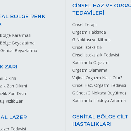
CİNSEL HAZ VE ORG
TEDAVİLERİ
TAL BÖLGE RENK
A
Cinsel Terapi
Orgazm Hakkında
 Bölge Kararması
G Noktası ve Klitoris
 Bölge Beyazlatma
Cinsel İsteksizlik
 Genital Beyazlatma
Cinsel İsteksizlik Tedavisi
Kadınlarda Orgazm
IK ZARI
Orgazm Olamama
Vajinal Orgazm Nasıl Olur?
arı Dikimi
Cinsel Haz, Orgazm Tedavisi
ızlık Zarı Dikimi
G Shot (G Noktası Büyütme)
ızlık Zarı Dikimi
Kadınlarda Libidoyu Arttırma
ş Kızlık Zarı
GENİTAL BÖLGE CİLT
NAL LAZER
HASTALIKLARI
 Lazer Tedavisi