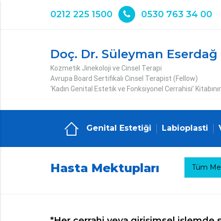
0212 225 1500
0530 763 34 00
Doç. Dr. Süleyman Eserdağ
Kozmetik Jinekoloji ve Cinsel Terapi
Avrupa Board Sertifikalı Cinsel Terapist (Fellow)
‘Kadın Genital Estetik ve Fonksiyonel Cerrahisi’ Kitabını
Genital Estetiği
Labioplasti
Hasta Mektupları
Tüm Mek
*Her cerrahi veya girişimsel işlemde s