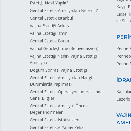
Estetiği Nasıl Yapılır?
Kayıp 
Genital Estetik Ameliyatları Nelerdir?
Cinsel 
Genital Estetik İstanbul
ve Ses 
Vajina Estetiği Ankara
Vajina Estetiği İzmir
PERİ
Genital Estetik Bursa
Vajinal Gençleştirme (Rejuvenasyon)
Perine E
Vajina Estetiği Nedir? Vajina Estetiği
Perineop
Ameliyatı
Perine
Doğum Sonrası Vajina Estetiği
Genital Estetik Ameliyatları Hangi
İDRA
Durumlarda Yapılmaz?
Kadınla
Genital Estetik Operasyonları Hakkında
Genel Bilgiler
Lazerle
Genital Estetik Ameliyat Öncesi
Değerlendirmeler
VAJİ
Genital Estetik İstatistikleri
AMEL
Genital Estetikte Yapay Zeka