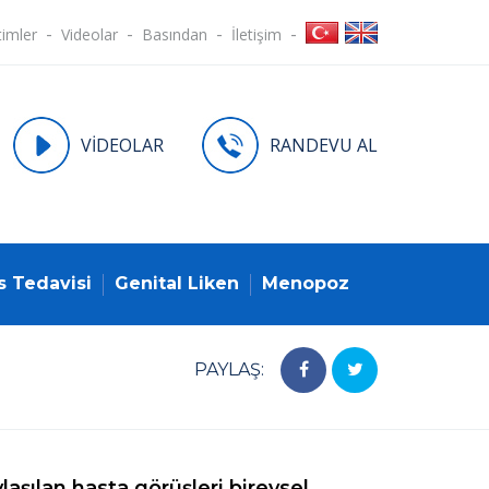
timler
Videolar
Basından
İletişim
VİDEOLAR
RANDEVU AL
s Tedavisi
Genital Liken
Menopoz
PAYLAŞ:
laşılan hasta görüşleri bireysel