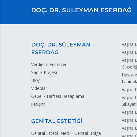
DOÇ. DR. SÜLEYMAN ESERDAĞ
Vajina 
DOÇ. DR. SÜLEYMAN
ESERDAĞ
Vajina 
Vajina 
Verdiğim Eğitimler
Cinselli
Sağlık Köşesi
Hastane
Blog
Labiopla
Videolar
Vajina
Gebelik Haftası Hesaplama
Vajina 
İletişim
Şikayetl
Vajina 
Vajina 
GENİTAL ESTETİĞİ
Vajina D
Genital Estetik Nedir? Genital Bölge
Vajina 