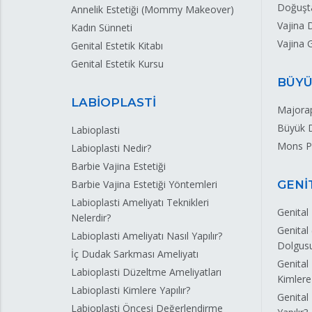
Doğuşt
Annelik Estetiği (Mommy Makeover)
Vajina D
Kadın Sünneti
Vajina 
Genital Estetik Kitabı
Genital Estetik Kursu
BÜYÜ
LABİOPLASTİ
Majorap
Büyük D
Labioplasti
Mons Pu
Labioplasti Nedir?
Barbie Vajina Estetiği
Barbie Vajina Estetiği Yöntemleri
GENİ
Labioplasti Ameliyatı Teknikleri
Genital
Nelerdir?
Genital 
Labioplasti Ameliyatı Nasıl Yapılır?
Dolgus
İç Dudak Sarkması Ameliyatı
Genital
Labioplasti Düzeltme Ameliyatları
Kimlere 
Labioplasti Kimlere Yapılır?
Genital
Labioplasti Öncesi Değerlendirme