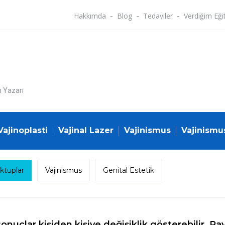
Hakkımda
Blog
Tedaviler
Verdiğim Eği
n Yazarı
Vajinoplasti
Vajinal Lazer
Vajinismus
Vajinismu
tuplar
Vajinismus
Genital Estetik
onuçlar kişiden kişiye değişiklik gösterebilir. Pay