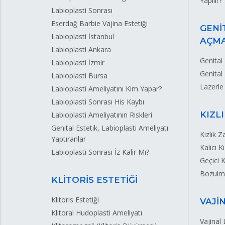
Yapılır?
Labioplasti Sonrası
Eserdağ Barbie Vajina Estetiği
GENİ
Labioplasti İstanbul
AÇM
Labioplasti Ankara
Genital
Labioplasti İzmir
Genital
Labioplasti Bursa
Lazerle
Labioplasti Ameliyatını Kim Yapar?
Labioplasti Sonrası His Kaybı
KIZL
Labioplasti Ameliyatının Riskleri
Genital Estetik, Labioplasti Ameliyatı
Kızlık Z
Yaptıranlar
Kalıcı K
Labioplasti Sonrası İz Kalır Mı?
Geçici K
Bozulmu
KLİTORİS ESTETİĞİ
Klitoris Estetiği
VAJİ
Klitoral Hudoplasti Ameliyatı
Vajinal