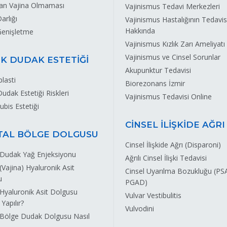
an Vajina Olmaması
Vajinismus Tedavi Merkezleri
arlığı
Vajinismus Hastalığının Tedavis
Hakkında
Genişletme
Vajinismus Kızlık Zarı Ameliyatı
Vajinismus ve Cinsel Sorunlar
K DUDAK ESTETİĞİ
Akupunktur Tedavisi
lasti
Biorezonans İzmir
udak Estetiği Riskleri
Vajinismus Tedavisi Online
bis Estetiği
CİNSEL İLİŞKİDE AĞRI
TAL BÖLGE DOLGUSU
Cinsel İlişkide Ağrı (Disparoni)
 Dudak Yağ Enjeksiyonu
Ağrılı Cinsel İlişki Tedavisi
(Vajina) Hyaluronik Asit
Cinsel Uyarılma Bozukluğu (PS
u
PGAD)
 Hyaluronik Asit Dolgusu
Vulvar Vestibulitis
Yapılır?
Vulvodini
 Bölge Dudak Dolgusu Nasıl