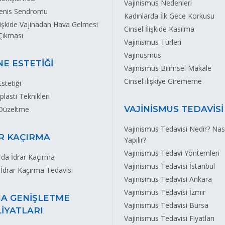
Vajinismus Nedenleri
Penis Sendromu
Kadınlarda İlk Gece Korkusu
İlişkide Vajinadan Hava Gelmesi
Cinsel İlişkide Kasılma
Çıkması
Vajinismus Türleri
Vajinusmus
NE ESTETİĞİ
Vajinismus Bilimsel Makale
Cinsel ilişkiye Girememe
stetiği
lasti Teknikleri
VAJİNİSMUS TEDAVİSİ
 Düzeltme
Vajinismus Tedavisi Nedir? Nası
R KAÇIRMA
Yapılır?
Vajinismus Tedavi Yöntemleri
rda İdrar Kaçırma
Vajinismus Tedavisi İstanbul
 İdrar Kaçırma Tedavisi
Vajinismus Tedavisi Ankara
Vajinismus Tedavisi İzmir
NA GENİŞLETME
Vajinismus Tedavisi Bursa
İYATLARI
Vajinismus Tedavisi Fiyatları