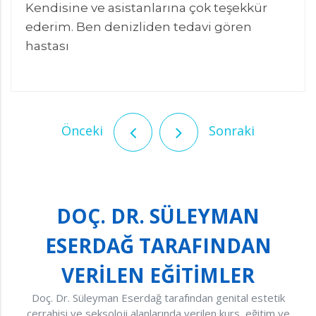
Kendisine ve asistanlarına çok teşekkür
ederim. Ben denizliden tedavi gören
hastası
Önceki
Sonraki
DOÇ. DR. SÜLEYMAN
ESERDAĞ TARAFINDAN
VERİLEN EĞİTİMLER
Doç. Dr. Süleyman Eserdağ tarafından genital estetik
cerrahisi ve seksoloji alanlarında verilen kurs, eğitim ve