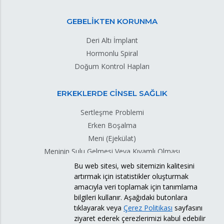
GEBELİKTEN KORUNMA
Deri Altı İmplant
Hormonlu Spiral
Doğum Kontrol Hapları
ERKEKLERDE CİNSEL SAĞLIK
Sertleşme Problemi
Erken Boşalma
Meni (Ejekülat)
Meninin Sulu Gelmesi Veya Kıvamlı Olması
Meni Sızıntısı
Bu web sitesi, web sitemizin kalitesini
artırmak için istatistikler oluşturmak
Testis Torsiyonu
amacıyla veri toplamak için tanımlama
bilgileri kullanır. Aşağıdaki butonlara
tıklayarak veya
Çerez Politikası
sayfasını
ziyaret ederek çerezlerimizi kabul edebilir