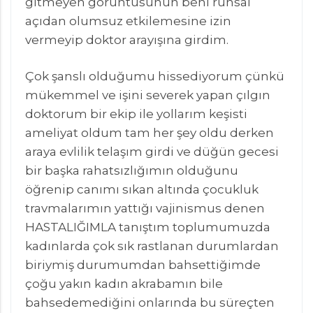
gitmeyen görüntüsünün beni ruhsal
açıdan olumsuz etkilemesine izin
vermeyip doktor arayışına girdim.
Çok şanslı olduğumu hissediyorum çünkü
mükemmel ve işini severek yapan çılgın
doktorum bir ekip ile yollarım keşisti
ameliyat oldum tam her şey oldu derken
araya evlilik telaşım girdi ve düğün gecesi
bir başka rahatsızlığımın olduğunu
öğrenip canımı sıkan altında çocukluk
travmalarımın yattığı vajinismus denen
HASTALIĞIMLA tanıştım toplumumuzda
kadınlarda çok sık rastlanan durumlardan
biriymiş durumumdan bahsettiğimde
çoğu yakın kadın akrabamın bile
bahsedemediğini onlarında bu süreçten