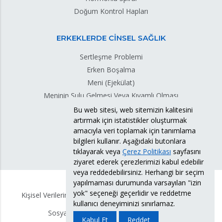
Doğum Kontrol Hapları
ERKEKLERDE CİNSEL SAĞLIK
Sertleşme Problemi
Erken Boşalma
Meni (Ejekülat)
Meninin Sulu Gelmesi Veya Kıvamlı Olması
Meni Sızıntısı
Bu web sitesi, web sitemizin kalitesini
artırmak için istatistikler oluşturmak
Testis Torsiyonu
amacıyla veri toplamak için tanımlama
bilgileri kullanır. Aşağıdaki butonlara
tıklayarak veya
Çerez Politikası
sayfasını
ziyaret ederek çerezlerimizi kabul edebilir
veya reddedebilirsiniz. Herhangi bir seçim
yapılmaması durumunda varsayılan "izin
yok" seçeneği geçerlidir ve reddetme
Kişisel Verilerin Korunması Politikası
KVKK Bilgi Formu
kullanıcı deneyiminizi sınırlamaz.
Sosyal Medya Hesabı Aydınlatma Metni
Kabul Et
Reddet