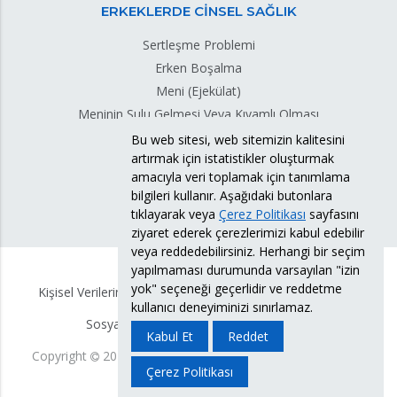
ERKEKLERDE CİNSEL SAĞLIK
Sertleşme Problemi
Erken Boşalma
Meni (Ejekülat)
Meninin Sulu Gelmesi Veya Kıvamlı Olması
Meni Sızıntısı
Bu web sitesi, web sitemizin kalitesini
artırmak için istatistikler oluşturmak
Testis Torsiyonu
amacıyla veri toplamak için tanımlama
bilgileri kullanır. Aşağıdaki butonlara
tıklayarak veya
Çerez Politikası
sayfasını
ziyaret ederek çerezlerimizi kabul edebilir
veya reddedebilirsiniz. Herhangi bir seçim
yapılmaması durumunda varsayılan "izin
yok" seçeneği geçerlidir ve reddetme
Kişisel Verilerin Korunması Politikası
KVKK Bilgi Formu
kullanıcı deneyiminizi sınırlamaz.
Sosyal Medya Hesabı Aydınlatma Metni
Kabul Et
Reddet
Copyright
2026
Doç. Dr. Süleyman Eserdağ.
Tüm Hakları
Çerez Politikası
Saklıdır.
Yasal Uyarı