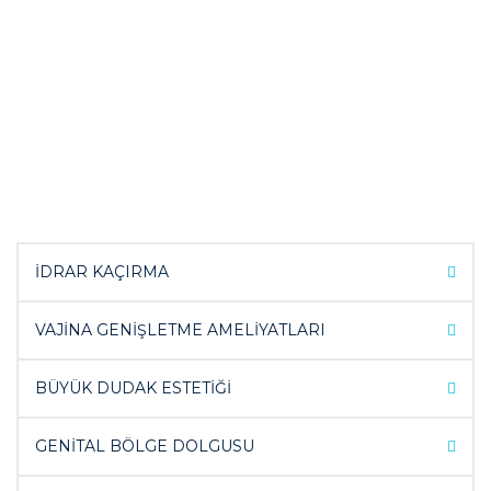
KADIN ve ERKEKLERDEKİ CİNSEL SORUNLAR
ve TEDAVİLERİ
İDRAR KAÇIRMA
VAJİNA GENİŞLETME AMELİYATLARI
BÜYÜK DUDAK ESTETİĞİ
GENİTAL BÖLGE DOLGUSU