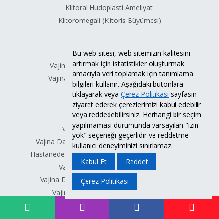
Klitoral Hudoplasti Ameliyatı
Klitoromegali (Klitoris Büyümesi)
VAJİNOPLASTİ
Bu web sitesi, web sitemizin kalitesini
artırmak için istatistikler oluşturmak
Vajina Daraltma Nedir? Neden Yapılır?
amacıyla veri toplamak için tanımlama
Vajina Daraltma Ameliyatı Nasıl Yapılır?
bilgileri kullanır. Aşağıdaki butonlara
Vajina Daraltma İstanbul
tıklayarak veya
Çerez Politikası
sayfasını
Vajina Daraltma Ankara
ziyaret ederek çerezlerimizi kabul edebilir
veya reddedebilirsiniz. Herhangi bir seçim
Vajina Daraltma Bursa
yapılmaması durumunda varsayılan "izin
Vajina Daraltma Fiyatları 2026
yok" seçeneği geçerlidir ve reddetme
Vajina Daraltma Ameliyatlarının Cinselliğe Etkisi
kullanıcı deneyiminizi sınırlamaz.
Hastanede Vajina Daraltma, Labioplasti Yapılır mı?
Kabul Et
Reddet
Vajina Daraltma Sonrası Dönem
Vajina Daraltma Ameliyatı Sonrası Şikayetler
Çerez Politikası
Vajina Daraltma Ameliyatının Riskleri
Vajina Daraltma Sonrası Düzeltme
Vajina Darlığı Nasıl Sağlanır?